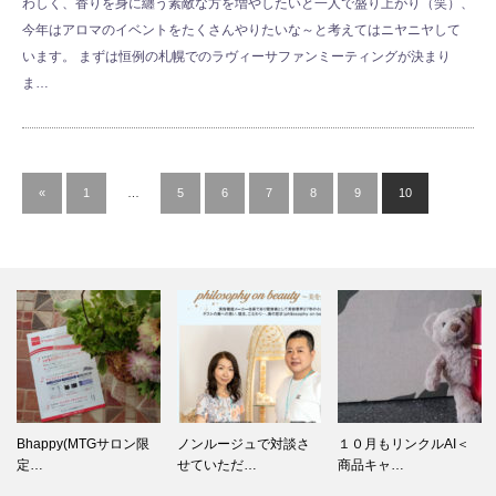
わしく、香りを身に纏う素敵な方を増やしたいと一人で盛り上がり（笑）、
今年はアロマのイベントをたくさんやりたいな～と考えてはニヤニヤして
います。 まずは恒例の札幌でのラヴィーサファンミーティングが決まり
ま…
«
1
…
5
6
7
8
9
10
Bhappy(MTGサロン限
ノンルージュで対談さ
１０月もリンクルAI＜
定…
せていただ…
商品キャ…