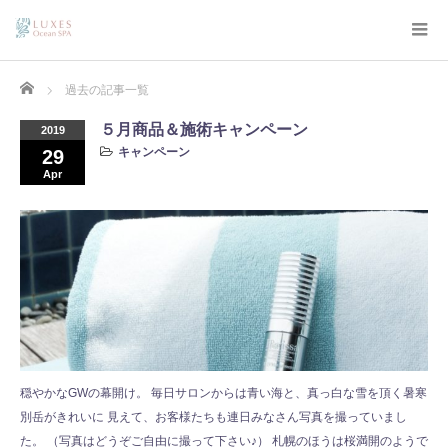
Home
過去の記事一覧
５月商品＆施術キャンペーン
2019
キャンペーン
29
Apr
穏やかなGWの幕開け。 毎日サロンからは青い海と、真っ白な雪を頂く暑寒
別岳がきれいに 見えて、お客様たちも連日みなさん写真を撮っていまし
た。 （写真はどうぞご自由に撮って下さい♪） 札幌のほうは桜満開のようで