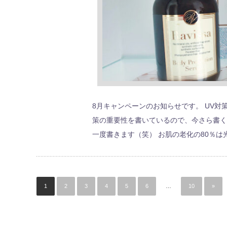
8月キャンペーンのお知らせです。 UV対
策の重要性を書いているので、今さら書く
一度書きます（笑） お肌の老化の80％は
1
2
3
4
5
6
…
10
»