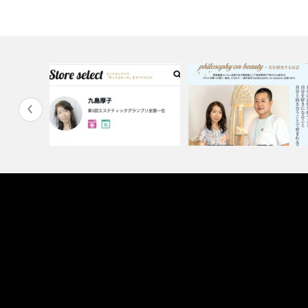
ン限定ネット
ストアセレクト 美容専門家と
ノンルージュで対談させてい
して紹介され…
だきました