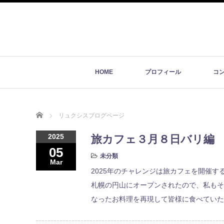
HOME
プロフィール
コ
Home
リュクシスブログページ
2025
旅カフェ３月８日バリ編
05
未分類
Mar
2025年のチャレンジは旅カフェを開催
札幌の円山にオープンされたので、私もそ
なったお料理を再現して皆様に食べていた