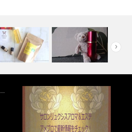
０月施術キャンペーン＜
１０月もリンクルAI＜商品キャ
Bhappy
KINAWAの…
ンペーン＞…
ショ…