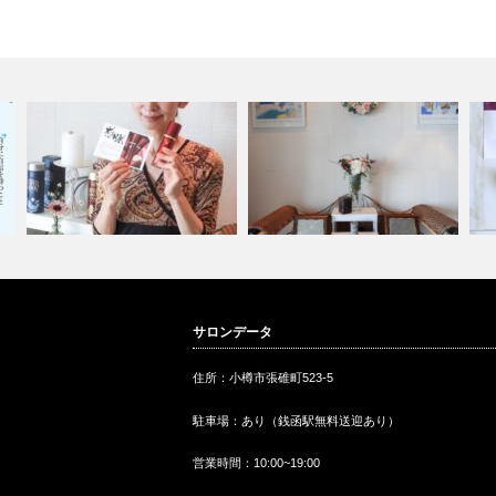
た
春らしいアートフラワーはピン
１
サロンデータ
リンクルAIが地上波デビュー？
ク色のリース…
O
住所：小樽市張碓町523-5
駐車場：あり（銭函駅無料送迎あり）
営業時間：10:00~19:00